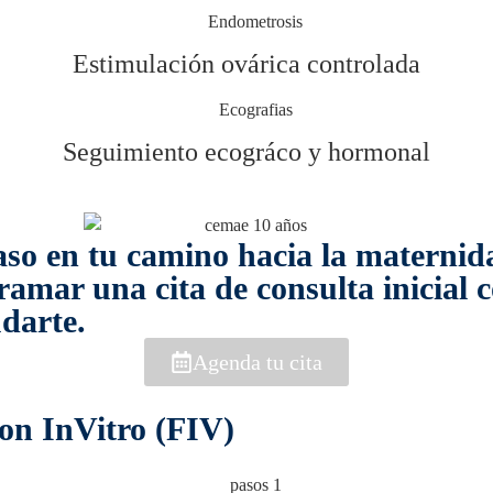
Estimulación ovárica controlada
Seguimiento ecográco y hormonal
 paso en tu camino hacia la materni
ar una cita de consulta inicial co
darte.
Agenda tu cita
ion InVitro (FIV)