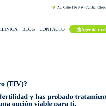
Av. Calle 116 # 9 - 72 Btá, Glob
CLÍNICA
BLOG
CONTÁCTO
Agenda tu c
ro (FIV)?
fertilidad y has probado tratamien
una opción viable para ti.