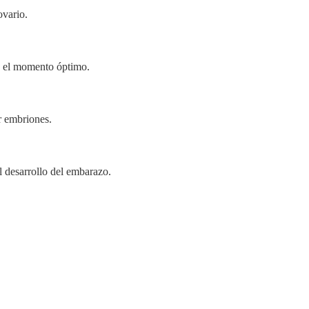
ovario.
n el momento óptimo.
r embriones.
l desarrollo del embarazo.