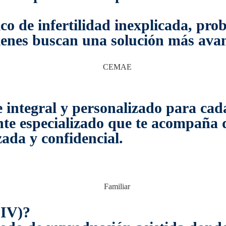
co de infertilidad inexplicada, pro
ienes buscan una solución más avan
ntegral y personalizado para cada
te especializado que te acompaña d
da y confidencial.
FIV)?