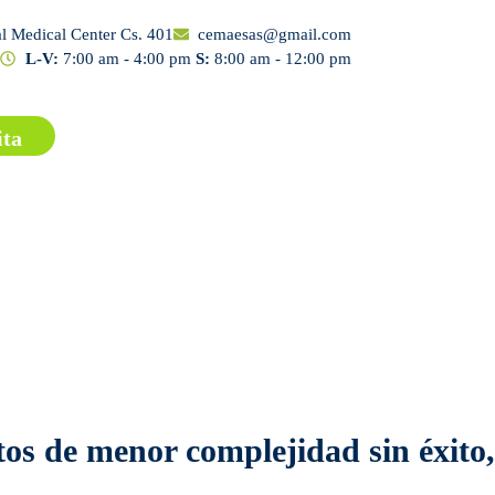
al Medical Center Cs. 401
cemaesas@gmail.com
L-V:
7:00 am - 4:00 pm
S:
8:00 am - 12:00 pm
ita
tos de menor complejidad sin éxito,