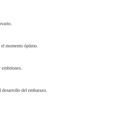
ovario.
n el momento óptimo.
r embriones.
l desarrollo del embarazo.