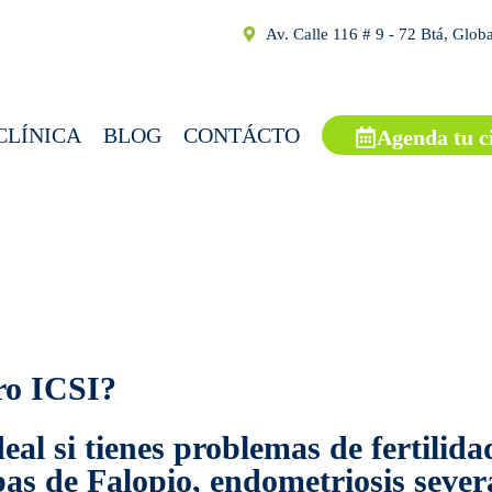
Av. Calle 116 # 9 - 72 Btá, Glob
CLÍNICA
BLOG
CONTÁCTO
Agenda tu c
ro ICSI?
eal si tienes problemas de fertilid
s de Falopio, endometriosis severa 